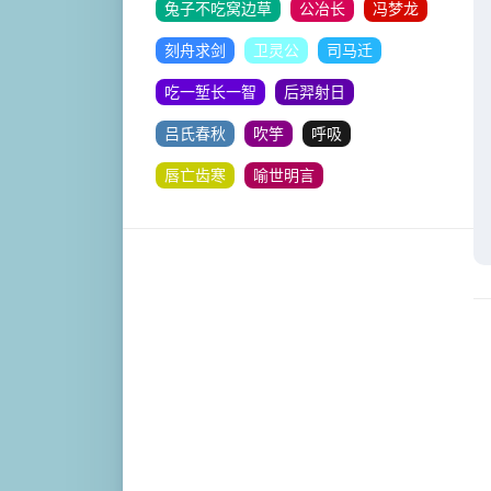
兔子不吃窝边草
公冶长
冯梦龙
刻舟求剑
卫灵公
司马迁
吃一堑长一智
后羿射日
吕氏春秋
吹竽
呼吸
唇亡齿寒
喻世明言