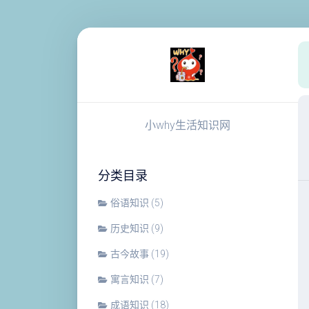
跳
至
内
容
小why生活知识网
分类目录
俗语知识
(5)
历史知识
(9)
古今故事
(19)
寓言知识
(7)
成语知识
(18)