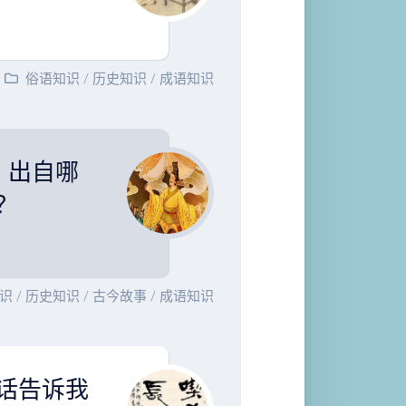
俗语知识
/
历史知识
/
成语知识
？出自哪
？
识
/
历史知识
/
古今故事
/
成语知识
话告诉我