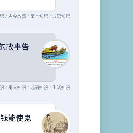
识
/
古今故事
/
寓言知识
/
成语知识
的故事告
识
/
寓言知识
/
成语知识
/
生活知识
有钱能使鬼