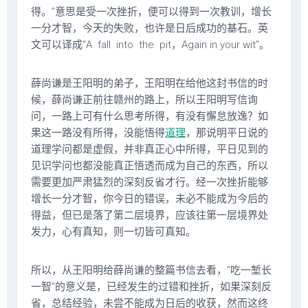
得。”意思是受一次挫折，便可以得到一次教训，增长
一分才智，今天的失败，也许是日后成功的基石。英
文可以译成“A fall into the pit，Again in your wit”。
薛尚谦是王阳明的弟子，王阳明在给他这封书信的时
候，薛尚谦正前往赣州的路上，所以王阳明写信询
问，一路上可有什么思考所得，有没有懈怠放逸？如
果这一路没有所得，没能悟得
道理
，那说明平日说的
道理学问都是虚假，并非真正心中所得，平日见到的
见识学问也都没能真正悟透而成为自己的东西，所以
需要更加严肃猛烈的深刻反省才行。经一次挫折能够
增长一分才智，你今日的错误，未必不能成为今后的
得益，但已是落了第二层境界，应该往第一层境界处
发力，心有真知，则一切皆可真知。
所以，从王阳明给薛尚谦的整篇书信去看，“吃一堑长
一智”的意义是，已经发生的过错和挫折，如果深刻反
省，总结经验，未尝不能成为日后的收获，然而这终