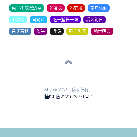
兔子不吃窝边草
公冶长
冯梦龙
刻舟求剑
卫灵公
司马迁
吃一堑长一智
后羿射日
吕氏春秋
吹竽
呼吸
唇亡齿寒
喻世明言
why © 2026. 版权所有。
桂ICP备2021009771号-1