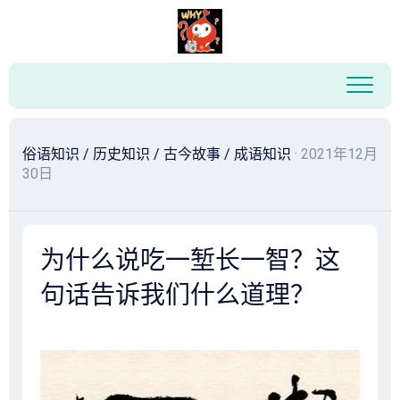
跳
至
内
容
俗语知识
/
历史知识
/
古今故事
/
成语知识
· 2021年12月
30日
为什么说吃一堑长一智？这
句话告诉我们什么道理？