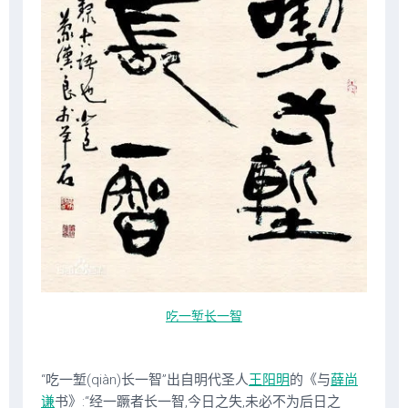
吃一堑长一智
“吃一堑(qiàn)长一智”出自明代圣人
王阳明
的《与
薛尚
谦
书》:“经一蹶者长一智,今日之失,未必不为后日之