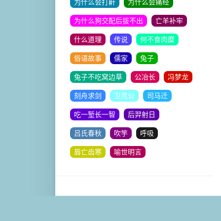
为什么会打鼾
为什么会痛经
为什么狗交配后拔不出
亡羊补牢
什么道理
传说
何不食肉糜
俗语故事
儒家
兔子
兔子不吃窝边草
公冶长
冯梦龙
刻舟求剑
卫灵公
司马迁
吃一堑长一智
后羿射日
吕氏春秋
吹竽
呼吸
唇亡齿寒
喻世明言