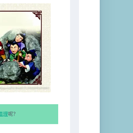
道理
呢？