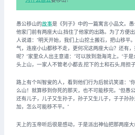
为什么
愚公
要移山？
愚公移山的
故事
是《列子》中的一篇寓言小品文。愚
他家门前有两座大山,挡住了他家的出路。为了方便
人说道：“明天开始，我们上山挖土搬石，把山移平。
气，连座小山都移不走，更何况这两座大山？还有，
呢？”家里众人出主意道：“可以放到渤海湾上。”于
头上山，一家人不管老小都去,挖下的土和石头,用担
路上有个叫智叟的人，看到他们行为后就讥笑道：“
么山！就算移到你死的那天，也不可能移完。”但愚公
还有儿子，儿子又生孙子，孙子又生儿子，子子孙孙
加，怎么可能移不平。”
天上的玉帝听后很是感动，于是派出神仙把那两座大