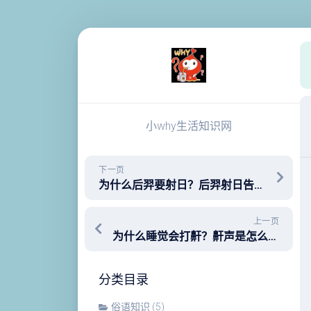
跳
至
内
容
小why生活知识网
下一页
为什么后羿要射日？后羿射日告诉我们什么道理？
上一页
为什么睡觉会打鼾？鼾声是怎么发出来的？
分类目录
俗语知识
(5)