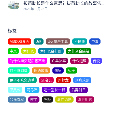
拔苗助长是什么意思？拔苗助长的故事告诉我们什么道理？
2021年12月22日
标签
MSDOS界面
U盘
U盘量产工具
不健康
中毒
中风
为什么
为什么会打鼾
为什么会痛经
为什么狗交配后拔不出
亡羊补牢
什么道理
传说
何不食肉糜
俗语故事
儒家
兔子
兔子不吃窝边草
公冶长
冯梦龙
刻舟求剑
卫灵公
司马迁
吃一堑长一智
后羿射日
吕氏春秋
吹竽
呼吸
唇亡齿寒
喻世明言