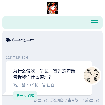
跳
至
内
容
吃一堑长一智
2021年12月30日
为什么说吃一堑长一智？这句话
告诉我们什么道理？
“吃一堑(qiàn)长一智”出自...
进一步了解
俗语知识
/
历史知识
/
古今故事
/
成语知识