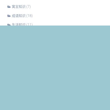
寓言知识
(7)
成语知识
(18)
生活知识
(11)
近期文章
滥竽充数出自哪里？滥竽充数的故事告诉我们什么道理？
刻舟求剑出自哪里？刻舟求剑的故事告诉我们什么道理？
为什么说有钱能使鬼推磨？“有钱能使鬼推磨”告诉我们什么
道理？
“饱汉不知饿汉饥”是什么意思？出自哪里？这句话告诉我们
什么道理？
为什么说吃一堑长一智？这句话告诉我们什么道理？