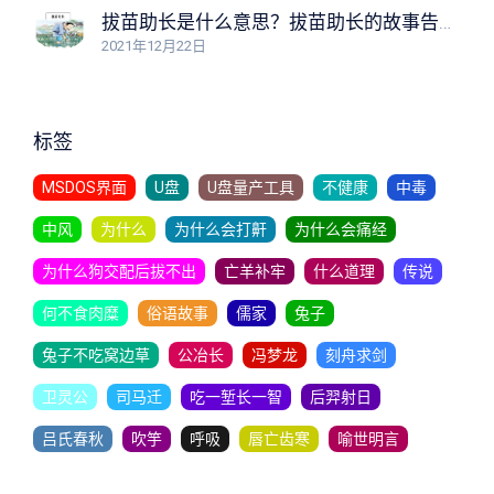
拔苗助长是什么意思？拔苗助长的故事告诉我们什么道理？
2021年12月22日
标签
MSDOS界面
U盘
U盘量产工具
不健康
中毒
中风
为什么
为什么会打鼾
为什么会痛经
为什么狗交配后拔不出
亡羊补牢
什么道理
传说
何不食肉糜
俗语故事
儒家
兔子
兔子不吃窝边草
公冶长
冯梦龙
刻舟求剑
卫灵公
司马迁
吃一堑长一智
后羿射日
吕氏春秋
吹竽
呼吸
唇亡齿寒
喻世明言