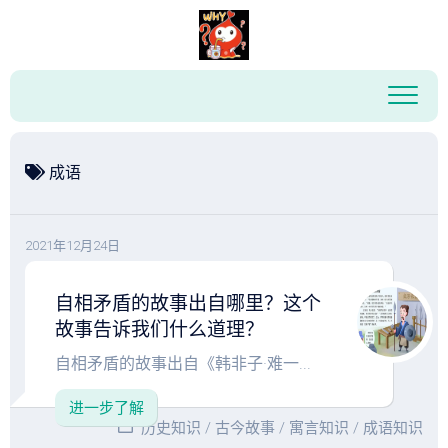
跳
至
内
容
成语
2021年12月24日
自相矛盾的故事出自哪里？这个
故事告诉我们什么道理？
自相矛盾的故事出自《韩非子·难一...
进一步了解
历史知识
/
古今故事
/
寓言知识
/
成语知识